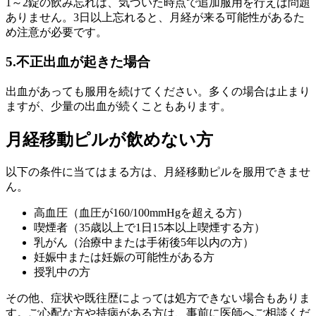
1～2錠の飲み忘れは、気づいた時点で追加服用を行えば問題
ありません。3日以上忘れると、月経が来る可能性があるた
め注意が必要です。
5.不正出血が起きた場合
出血があっても服用を続けてください。多くの場合は止まり
ますが、少量の出血が続くこともあります。
月経移動ピルが飲めない方
以下の条件に当てはまる方は、月経移動ピルを服用できませ
ん。
高血圧（血圧が160/100mmHgを超える方）
喫煙者（35歳以上で1日15本以上喫煙する方）
乳がん（治療中または手術後5年以内の方）
妊娠中または妊娠の可能性がある方
授乳中の方
その他、
症状や既往歴によっては処方できない場合もありま
す。
ご心配な方や持病がある方は、事前に医師へご相談くだ