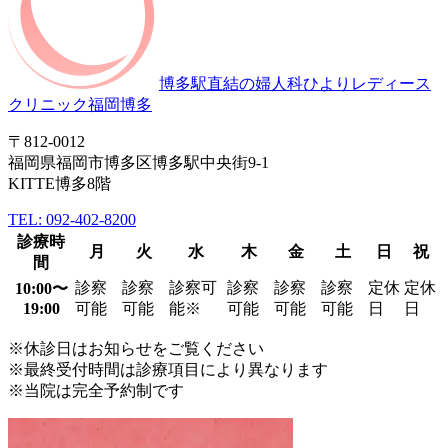
博多駅直結の婦人科
ひよりレディース
クリニック福岡博多
〒812-0012
福岡県福岡市博多区博多駅中央街9-1
KITTE博多8階
TEL: 092-402-8200
診療時
月
火
水
木
金
土
日
祝
間
診察
診察
診察可
診察
診察
診察
定休
定休
10:00〜
19:00
可能
可能
能
※
可能
可能
可能
日
日
※休診日はお知らせをご覧ください
※最終受付時間は診療項目により異なります
※当院は完全予約制です